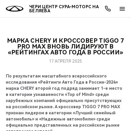
ЧЕРИ ЦЕНТР СУРА-МОТОРС НА
БЕЛЯЕВА
МАРКА CHERY И КРОССОВЕР TIGGO 7
ОНЛАЙН СЕРВИСЫ
ПОКУПАТЕЛЯМ
ВЛАДЕЛЬЦАМ
О КОМПАНИИ
МИР CHERY
МОДЕЛИ
АКЦИИ
PRO MAX ВНОВЬ ЛИДИРУЮТ В
«РЕЙТИНГАХ АВТО ГОДА В РОССИИ»
ВЫБОР И ПОКУПКА
СЕРВИС
АКСЕССУАРЫ
ВЫГОДЫ И АКЦИИ
ВЫБОР И ПОКУПКА
О НАС
ВСЕ МОДЕЛИ
17 АПРЕЛЯ 2025
КРЕДИТ И СТРАХОВАНИЕ
ЗАПЧАСТИ И АКСЕССУАРЫ
О БРЕНДЕ
КРЕДИТ
МЫ В СОЦСЕТЯХ
По результатам масштабного всероссийского
КРОССОВЕРЫ
исследования «Рейтинги Авто Года в России-2024»
ПОДДЕРЖКА
CHERY В СОЦСЕТЯХ
марка CHERY второй год подряд занимает 1-е место
СЕДАНЫ
в категории узнаваемости «Top of Mind» среди
зарубежных компаний официально присутствующих
CHERY CONNECT
ЛЮДИ CHERY
на российском рынке. А кроссовер TIGGO 7 PRO MAX
НОВИНКИ
признан лидером в категории «Лучший семейный
БЛАГОТВОРИТЕЛЬНОСТЬ
автомобиль» и «Надежные автомобили» среди
официально представленных на российском рынке