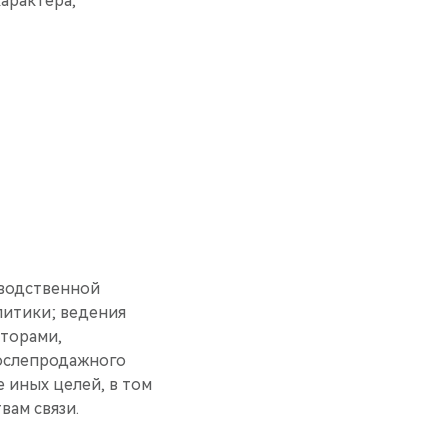
арактера,
водственной
итики; ведения
торами,
послепродажного
 иных целей, в том
вам связи.