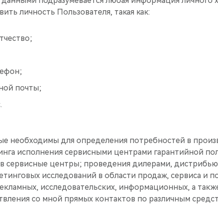
данными подразумевается любая информация личного х
ить личность Пользователя, такая как:
тчество;
ефон;
ной почты;
.
ые необходимы для определения потребностей в произ
нга исполнения сервисными центрами гарантийной пол
в сервисные центры; проведения дилерами, дистрибью
етинговых исследований в области продаж, сервиса и 
екламных, исследовательских, информационных, а также
твления со мной прямых контактов по различным средст