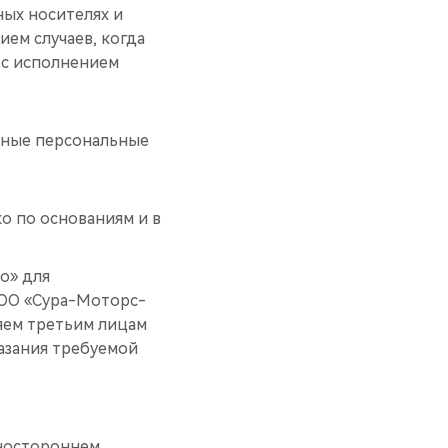
ых носителях и
ем случаев, когда
 с исполнением
енные персональные
о по основаниям и в
о» для
ООО «Сура-Моторс-
яем третьим лицам
азания требуемой
дностороннем