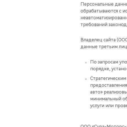
Персональные данны
обрабатываются с ис
неавтоматизированн
требований законод
Владелец сайта (ОО
данные третьим лиц
По запросам уп
порядке, устан
Стратегическим
предоставления 
авто» реализов
минимальный об
услуги или про
ООО «Сура-Моторс-а