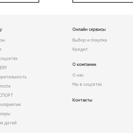
y
Онлайн сервисы
ары
Выбор и покупка
е
Кредит
соцсетях
О компании
ERY
О нас
орительность
Мы в соцсетях
emote
 СПОРТ
Контакты
роприятия
зоры
ля детей