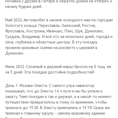
Ночевка у друзей в Питере и обратно домой на «тигре», к
началу будних дней.
Май 2022. Автопробег в начале холодного мая по городам
Золотого кольца. Переславль-Залесский, Ростов,
Ярославль, Кострома, Иваново, Плес, Шуя, Дунилово,
Суздаль, Владимир. И всё это за несколько дней, города и
сёла, глубинка и областные центры. В эту поездку
провели красивые съёмки на рассвете у церквей в
Дунилово.
Июнь 2022. Сложный и дерзкий марш-бросок на 5 тыщ. км
за 9 дней. Эта поездка достойна подробностей!
День 1. Москва-Элиста. С самого утра навигатор
показывал, что до Элисты 14 ч пути и мы бы успели к
закату. Темп поездки я так и держал, и в какой-то момент
путешествие превратилось в гонку со временем, чтобы
приехать до 19:30. В Элисту примчались к 19.15! Сразу же
приехал к главному хурулу - самому красивому зданию