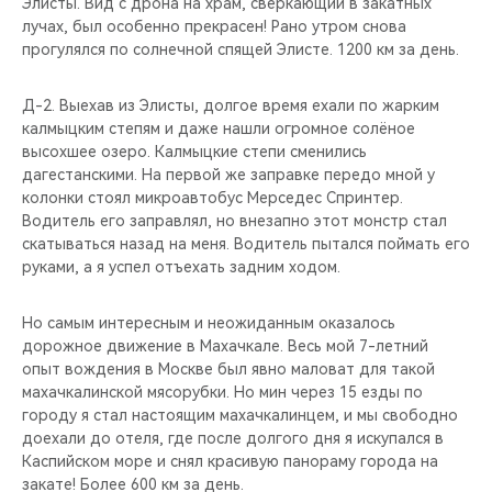
Элисты. Вид с дрона на храм, сверкающий в закатных
лучах, был особенно прекрасен! Рано утром снова
прогулялся по солнечной спящей Элисте. 1200 км за день.
Д-2. Выехав из Элисты, долгое время ехали по жарким
калмыцким степям и даже нашли огромное солёное
высохшее озеро. Калмыцкие степи сменились
дагестанскими. На первой же заправке передо мной у
колонки стоял микроавтобус Мерседес Спринтер.
Водитель его заправлял, но внезапно этот монстр стал
скатываться назад на меня. Водитель пытался поймать его
руками, а я успел отъехать задним ходом.
Но самым интересным и неожиданным оказалось
дорожное движение в Махачкале. Весь мой 7-летний
опыт вождения в Москве был явно маловат для такой
махачкалинской мясорубки. Но мин через 15 езды по
городу я стал настоящим махачкалинцем, и мы свободно
доехали до отеля, где после долгого дня я искупался в
Каспийском море и снял красивую панораму города на
закате! Более 600 км за день.