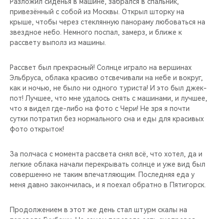
Разложил сиденья в машине, забрался в спальник,
привезённый с собой из Москвы. Открыл шторку на
крыше, чтобы через стеклянную панораму любоваться на
звездное небо. Немного поспал, замерз, и ближе к
рассвету выполз из машины.
Рассвет был прекрасный! Солнце играло на вершинах
Эльбруса, облака красиво отсвечивали на небе и вокруг,
как и ночью, не было ни одного туриста! И это был джек-
пот! Лучшее, что мне удалось снять с машинами, и лучшее,
что я видел где-либо на фото с Чери! Не зря я почти
сутки потратил без нормального сна и еды для красивых
фото открыток!
За полчаса с момента рассвета снял всё, что хотел, да и
легкие облака начали перекрывать солнце и уже вид был
совершенно не таким впечатляющим. Последняя еда у
меня давно закончилась, и я поехал обратно в Пятигорск.
Продолжением в этот же день стал штурм скалы на