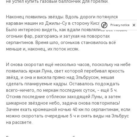
не успел купить газовый баллончик для горелки.
Наконец появились звёзды. Вдоль дороги потянулся
караван машин из Джилы-Су в сторону Кисловодска.
Privacy notice
Было интересно видеть, как вдали появлялись всё новые
огоньки фар, разгораясь и затухая на поворотах
серпантинов. Время шло, огоньков становилось всё
меньше и, наконец, их поток иссяк.
И снова скоротал ещё несколько часов, поскольку на небе
появилась яркая Луна, свет которой перебивал яркость
звёзд, и она и висела прямо над Эльбрусом, мешая
сделать планируемые кадры. Оставалось подождать
всего-ничего, по меркам последних суток, - ещё 5 ч.
Отсняв последние отблески заходящей Луны, а затем
шикарное звёздное небо, задача снова повторилась!
Зачем ехать кромешной ночью 40 км по серпантинам, если
можно скоротать очередные 5 ч и снять виды на Эльбрус
на рассвете.