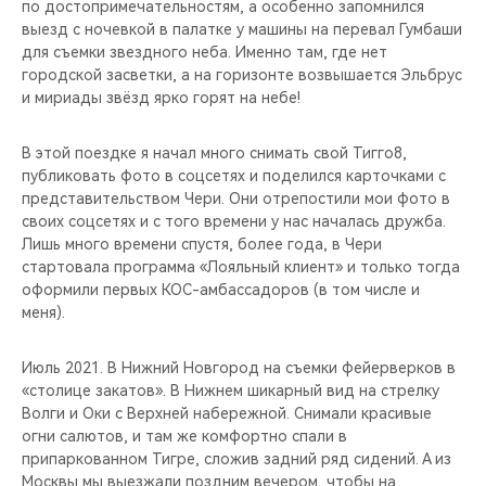
по достопримечательностям, а особенно запомнился
выезд с ночевкой в палатке у машины на перевал Гумбаши
для съемки звездного неба. Именно там, где нет
городской засветки, а на горизонте возвышается Эльбрус
и мириады звёзд ярко горят на небе!
В этой поездке я начал много снимать свой Тигго8,
публиковать фото в соцсетях и поделился карточками с
представительством Чери. Они отрепостили мои фото в
своих соцсетях и с того времени у нас началась дружба.
Лишь много времени спустя, более года, в Чери
стартовала программа «Лояльный клиент» и только тогда
оформили первых КОС-амбассадоров (в том числе и
меня).
Июль 2021. В Нижний Новгород на съемки фейерверков в
«столице закатов». В Нижнем шикарный вид на стрелку
Волги и Оки с Верхней набережной. Снимали красивые
огни салютов, и там же комфортно спали в
припаркованном Тигре, сложив задний ряд сидений. А из
Москвы мы выезжали поздним вечером, чтобы на