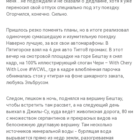
меня…не подождали и не сказали о дедлайне, хотя я уже
переносил свой отпуск специально под эту поездку.
Огорчился, конечно. Сильно.
Пришлось резко поменять планы, но в итоге реализовал
одиночную сумасшедшую и изумительную поездку.
Наверно лучшую, за все свои автомарафоны. В
Пятигорске взял на 4 дня авто Тигго8 промакс. В этот
вечер на смотровой площадке на горе Бештау я снял
кадр, на 100% иллюстрирующий слоган Чери – With Chery
With Love #WCWL, где в кадре влюблённая парочка
обнималась стоя у «тигра» на фоне шикарного заката,
любуясь Эльбрусом.
Следом, пешком в ночь, поднялся на вершину Бештау,
чтобы встретить там рассвет, а на следующий день
выехал в Джилы-Су, куда ведёт живописная дорога, 80 км
с множеством серпантинов и прекрасных видов на
белоснежную двуглавую вершину. Там несколько
источников минеральной воды - бурлящая вода
вырывается прямо из недр земли, разогреваемая