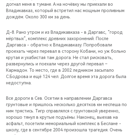
догнал меня в тумане. А на ночёвку мы приехали во
Владикавказ, который встретил нас мощным проливным
дождём. Около 300 км за день.
Д-8. Рано утром и из Владикавказа - в Даргавс, “город
мёртвых”, комплекс древних захоронений. После
Даргавса - обратно к Владикавказу. Попробовали
проехать через перевал в сторону Кобани, но уж больно
крутая и ухабистая там дорога. Не стал рисковать,
развернулись и поехали через другой перевал –
Кармадон. То место, где в 2002 ледником засыпало
С.Бодрова и ещё 124 чел. Долгое время эта дорога была
недоступна.
Все дороги в Сев. Осетии в направлении Даргавса
грунтовые и пришлось несколько десятков км неспеша по
ним трястись. Тигр справлялся с грунтовкой уверенно,
хорошо тянул в крутые подъёмы. Наконец, выехав на
асфальт, посетили мемориальный комплекс в Беслане -
школу, где в сентябре 2004 произошла трагедия. Очень