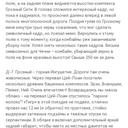
поле, а на заднем плане виднеются высотки комплекса
Грозный Сити. В голове сложился интересный кадр, но
пока я задумался, то проскочил далеко вперед в левой
полосе многополосной дороги. Полдня гуляя по Грозному
меня изнутри грыз червь сожаления, что мог сделать
символичный кадр, но поехал мимо. Вернулись к этому
полю к тому моменту, когда комбайны уже заканчивали
уборку поля. Успел снять несколько таких кадров. Весьма
символично для Чечни – комбайн, убирающий зерно в
поле на фоне красивых высоток! Свыше 250 км за день.
Д-7. Грозный - горная Ингушетия. Дороги там очень
живописные. Через перевал Цей-Лоам посетили
несколько древних башенных комплексов: Эрзи, Вовнушки,
Пялинг, Ний. Очень впечатляет! Возвращались мы сквозь
облако - на перевал Цей-Лоам спустилось “парное
молоко”! «Тигр» в этой поездке не подвёл, отлично
провез нас 12 км (и обратно) по грунтовке, стойко
выдержал затяжные подъёмы и тяжёлые спуски по
серпантинам. В облаке я включал дополнительный яркий
задний габарит, чтобы никто из местных джигитов не