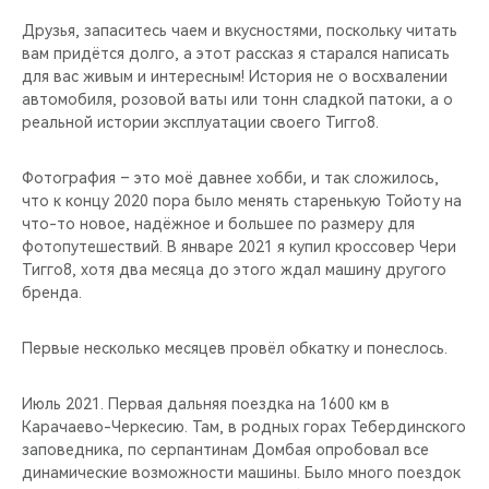
Друзья, запаситесь чаем и вкусностями, поскольку читать
вам придётся долго, а этот рассказ я старался написать
для вас живым и интересным! История не о восхвалении
автомобиля, розовой ваты или тонн сладкой патоки, а о
реальной истории эксплуатации своего Тигго8.
Фотография – это моё давнее хобби, и так сложилось,
что к концу 2020 пора было менять старенькую Тойоту на
что-то новое, надёжное и большее по размеру для
фотопутешествий. В январе 2021 я купил кроссовер Чери
Тигго8, хотя два месяца до этого ждал машину другого
бренда.
Первые несколько месяцев провёл обкатку и понеслось.
Июль 2021. Первая дальняя поездка на 1600 км в
Карачаево-Черкесию. Там, в родных горах Тебердинского
заповедника, по серпантинам Домбая опробовал все
динамические возможности машины. Было много поездок