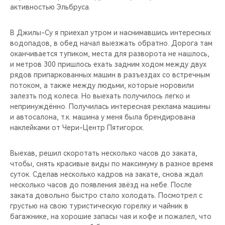
активностью Эльбруса.
В Джилы-Су я приехал утром и наснимавшись интересных
водопадов, в обед начал выезжать обратно. Дорога там
оканчивается тупиком, места для разворота не нашлось,
и метров 300 пришлось ехать задним ходом между двух
рядов припаркованных машин в разъездах со встречным
потоком, а также между людьми, которые норовили
залезть под колеса. Но выехать получилось легко и
непринуждённо. Получилась интересная реклама машины
и автосалона, т.к. машина у меня была брендирована
наклейками от Чери-Центр Пятигорск.
Выехав, решил скоротать несколько часов до заката,
чтобы, снять красивые виды по максимуму в разное время
суток. Сделав несколько кадров на закате, снова ждал
несколько часов до появления звёзд на небе. После
заката довольно быстро стало холодать. Посмотрел с
грустью на свою туристическую горелку и чайник в
багажнике, на хорошие запасы чая и кофе и пожалел, что