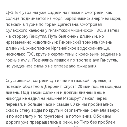
Д-3. В 4 утра мы уже сидели на пляже и смотрели, как
солнце поднимается из моря. Зарядившись энергией моря,
поехали в турне по горам Дагестана. Смотровая
Сулакского каньона у гигантской Чиркейской ГЭС, а затем
- в сторону Гамсутля. Путь был очень длинным, но
чрезвычайно живописным: Гимринский тоннель (очень
длинный), живописное Ирганайское водохранилище,
несколько ГЭС, крутые серпантины с красивыми видами на
горные аулы. Поднялись пешком по тропе в аул Гамсутль,
но увиденное сильно не оправдало ожидания.
Спустившись, согрели суп и чай на газовой горелке, и
поехали обратно в Дербент. Спустя 20 мин пошёл мощный
ливень. Под таким сильным и долгим ливнем я ещё
никогда не ездил на машине! Маршрут лежал через
перевал, и больше часа и свыше 80 км мы пробивались
сквозь стену воды по крутым серпантинам сначала вверх
и по асфальту и по грунтовке, а потом вниз. Обочины
дороги уже превращались в реки, но Тигр без проблем