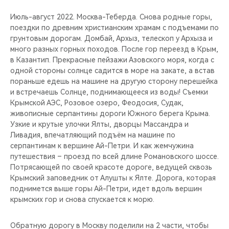
Июль-август 2022. Москва-Теберда. Снова родные горы,
поездки по древним христианским храмам с подъемами по
грунтовым дорогам. Домбай, Архыз, телескоп у Архыза и
много разных горных походов. После гор переезд в Крым,
в Казантип. Прекрасные пейзажи Азовского моря, когда с
одной стороны солнце садится в море на закате, а встав
пораньше едешь на машине на другую сторону перешейка
и встречаешь Солнце, поднимающееся из воды! Съемки
Крымской АЭС, Розовое озеро, Феодосия, Судак,
живописные серпантины дороги Южного берега Крыма.
Узкие и крутые улочки Ялты, дворцы Массандра и
Ливадия, впечатляющий подъём на машине по
серпантинам к вершине Ай-Петри. И как жемчужина
путешествия – проезд по всей длине Романовского шоссе.
Потрясающей по своей красоте дороге, ведущей сквозь
Крымский заповедник от Алушты к Ялте. Дорога, которая
поднимется выше горы Ай-Петри, идет вдоль вершин
крымских гор и снова спускается к морю.
Обратную дорогу в Москву поделили на 2 части, чтобы