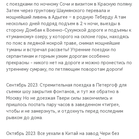
с поездками по ночному Сочи и визитом в Красную поляну.
Затем через грунтовку Шаумянского перевала и
мощнейший ливень в Адыгее – в родную Теберду. А там
несколько дней подряд подъем в 2 ч ночи, выезды в
сторону Домбая к Военно-Сухумской дороге и подъемы к
«туманному» озеру, у которого на склоне горы, находясь
по пояс в ледяной мокрой траве, снимал мощнейшие
туманы и встречал рассветы! Утренние поездки по
серпантинам и горным узким дорогам особенно
прекрасны - никого нет на дороге и можно пронестись по
утреннему сумраку, по петляющим поворотам дороги!
Сентябрь 2023. Стремительная поездка в Петергоф для
съемки шоу закрытия фонтанов, и тут же обратно в
Москву. Но не доезжая Твери силы закончились и
пришлось поспать пару часов в заведенном «тигре»,
чтобы и не замерзнуть, и отдохнуть перед последним
рывком до дома.
Октябрь 2023. Все уехали в Китай на завод Чери без