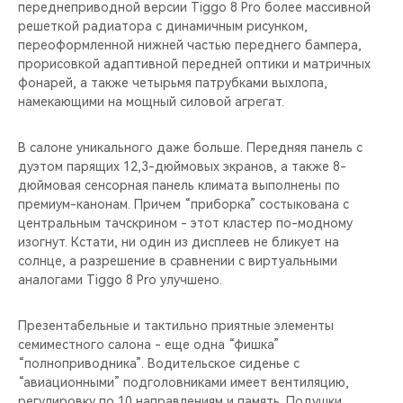
переднеприводной версии Tiggo 8 Pro более массивной
решеткой радиатора с динамичным рисунком,
переоформленной нижней частью переднего бампера,
прорисовкой адаптивной передней оптики и матричных
фонарей, а также четырьмя патрубками выхлопа,
намекающими на мощный силовой агрегат.
В салоне уникального даже больше. Передняя панель с
дуэтом парящих 12,3-дюймовых экранов, а также 8-
дюймовая сенсорная панель климата выполнены по
премиум-канонам. Причем “приборка” состыкована с
центральным тачскрином - этот кластер по-модному
изогнут. Кстати, ни один из дисплеев не бликует на
солнце, а разрешение в сравнении с виртуальными
аналогами Tiggo 8 Pro улучшено.
Презентабельные и тактильно приятные элементы
семиместного салона - еще одна “фишка”
“полноприводника”. Водительское сиденье с
“авиационными” подголовниками имеет вентиляцию,
регулировку по 10 направлениям и память. Подушки