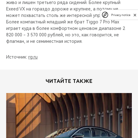
живо и лишен третьего ряда сидений. Более крупный
Exeed VX на гораздо дороже и крупнее, а потому не
может похвастать столь же интересной управляемостью.
Privacy notice
Более компактный младший же брат Tiggo 7 Pro Max
играет куда в более комфортном ценовом диапазоне 2
820 000 - 3 570 000 рублей, но это, как говорится, не
флагман, и не семиместная история.
Источник:
rg.ru
ЧИТАЙТЕ ТАКЖЕ