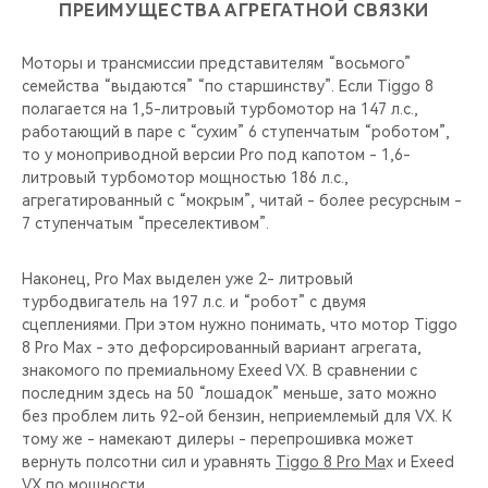
ПРЕИМУЩЕСТВА АГРЕГАТНОЙ СВЯЗКИ
Моторы и трансмиссии представителям “восьмого”
семейства “выдаются” “по старшинству”. Если Tiggo 8
полагается на 1,5-литровый турбомотор на 147 л.с.,
работающий в паре с “сухим” 6 ступенчатым “роботом”,
то у моноприводной версии Pro под капотом - 1,6-
литровый турбомотор мощностью 186 л.с.,
агрегатированный с “мокрым”, читай - более ресурсным -
7 ступенчатым “преселективом”.
Наконец, Pro Max выделен уже 2- литровый
турбодвигатель на 197 л.с. и “робот” с двумя
сцеплениями. При этом нужно понимать, что мотор Tiggo
8 Pro Maх - это дефорсированный вариант агрегата,
знакомого по премиальному Exeed VX. В сравнении с
последним здесь на 50 “лошадок” меньше, зато можно
без проблем лить 92-ой бензин, неприемлемый для VX. К
тому же - намекают дилеры - перепрошивка может
вернуть полсотни сил и уравнять
Tiggo 8 Pro Ma
х и Exeed
VX по мощности.