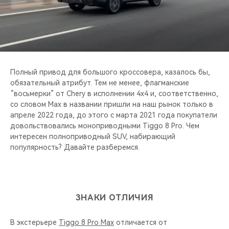
CHERY REMOTE
CHERY И СПОРТ
НАШИ МЕРОПРИЯТИЯ
Полный привод для большого кроссовера, казалось бы,
ВИДЕООБЗОРЫ
обязательный атрибут. Тем не менее, флагманские
“восьмерки” от Chery в исполнении 4х4 и, соответственно,
со словом Max в названии пришли на наш рынок только в
CHERY ДЛЯ ДЕТЕЙ
апреле 2022 года, до этого с марта 2021 года покупатели
довольствовались моноприводными Tiggo 8 Pro. Чем
интересен полноприводный SUV, набирающий
популярность? Давайте разберемся.
ЗНАКИ ОТЛИЧИЯ
В экстерьере
Tiggo 8 Pro Maх
отличается от