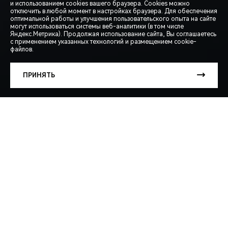
и использованием cookies вашего браузера. Cookies можно
отключить в любой момент в настройках браузера. Для обеспечения
оптимальной работы и улучшения пользовательского опыта на сайте
могут использоваться системы веб-аналитики (в том числе
СПЕЦПРЕДЛОЖЕНИЯ
Яндекс.Метрика). Продолжая использование сайта, Вы соглашаетесь
с применением указанных технологий и размещением cookie-
файлов.
ЗАПИСЬ НА ТЕСТ-ДРАЙВ
ПРИНЯТЬ
РАСЧЕТ КРЕДИТА
ARRIZO 8 KHANN
ПОДЧЕРКНИТЕ СПОРТИВНУЮ ЭСТЕТИКУ ВАШЕГО
АВТОМОБИЛЯ
Представляем стайлинг-комплект KHANN, разработанный